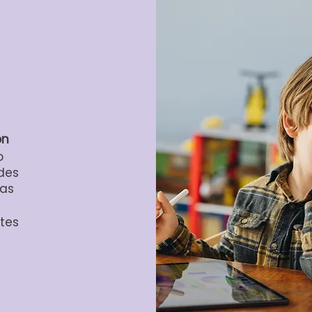
ón
o
des
tas
tes