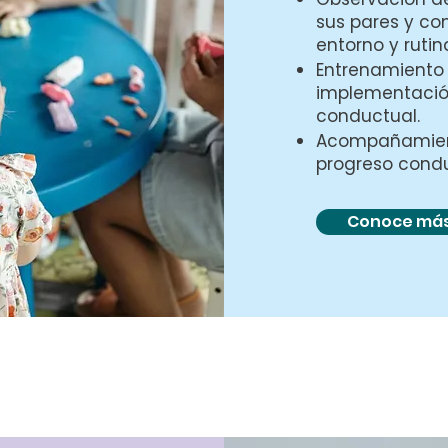
sus pares y con
entorno y rutin
Entrenamiento 
implementación
conductual.
Acompañamient
progreso condu
Conoce má