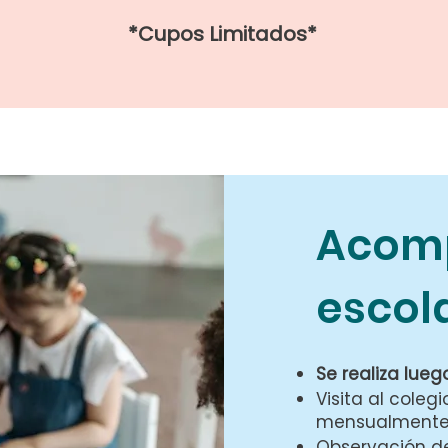
*Cupos Limitados*
Acom
escol
Se realiza lueg
Visita al cole
mensualmente,
Observación de